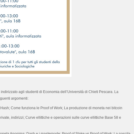
a indirizzato agli studenti di Economia dell’Università di Chieti Pescara. La
eguenti argomenti:
ni Hash; Come funziona le Proof of Work; La produzione di moneta nei bitcoin
vate, indirizzi; Curve ellittiche e operazioni sulle curve ellittiche Base 58 e
oneta Anonima; Dash e i masternode; Proof of Stake vs Proof of Work; La nascita