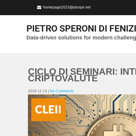
homepage2023@piespe.net
PIETRO SPERONI DI FENIZ
Data-driven solutions for modern challen
CICLO DI SEMINARI: I
CRIPTOVALUTE
2018-11-13
|
No Comments