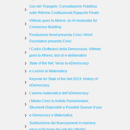
Uso del Triangolo: Consultazione Pubblica
sulle Riforme Costituzionali Rapporto Finale
Vilfredo goes to Athens: an AI moderator for
Consensus Building
Fondazione Ahref presenta Civici / Ahref
Foundation presents Civici
I Codici (Software) della Democrazia: Vilfredo
goes to Athens, tool di e-deliberation
State of the Net: Verso la eDemocracy
e-Lezioni di Matematica
Keynote for State of the Net 2013: History of
eDemocracy
L’anima matematica dell’eDemocracy
I Media Civici in Ambito Parlamentare,
Strumenti Disponibili e Possibili Scenari d’uso
e-Democracy e Matematica
Suddivisione dei finanziamenti in maniera
equa sulla base dei voti dei cittadini