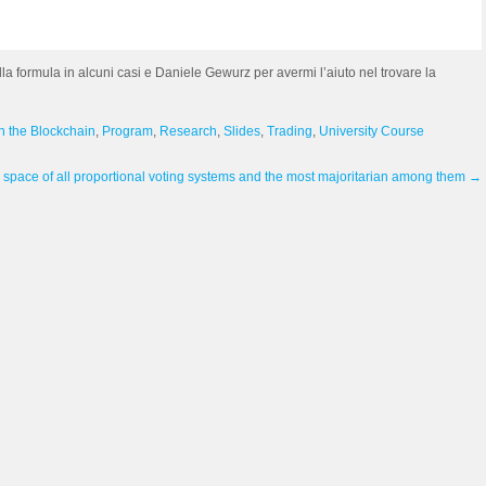
a formula in alcuni casi e Daniele Gewurz per avermi l’aiuto nel trovare la
n the Blockchain
,
Program
,
Research
,
Slides
,
Trading
,
University Course
 space of all proportional voting systems and the most majoritarian among them
→