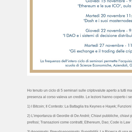
Ho tenuto un ciclo di 5 seminari sulle criptovalute aperto a tutti m
presenza al corso valeva un credito. Le lezioni hanno coperto i s
1) I Bitcoin; Il Contesto: La Battaglia tra Keynes e Hayek; Funzio
2) L’importanza di Geordie di De Andrè; Chiavi pubbliche, chiavi pri
prefissi; Transazioni come contratti; Ethereum, Dao; Code is Law
3) Anonimato; Pseudoanonimato; Fungibilità; La Ricerca di una m