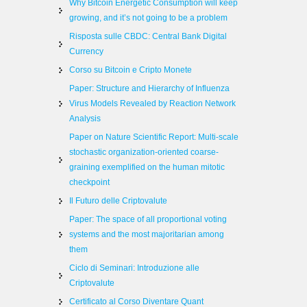
Why Bitcoin Energetic Consumption will keep
growing, and it’s not going to be a problem
Risposta sulle CBDC: Central Bank Digital
Currency
Corso su Bitcoin e Cripto Monete
Paper: Structure and Hierarchy of Influenza
Virus Models Revealed by Reaction Network
Analysis
Paper on Nature Scientific Report: Multi-scale
stochastic organization-oriented coarse-
graining exemplified on the human mitotic
checkpoint
Il Futuro delle Criptovalute
Paper: The space of all proportional voting
systems and the most majoritarian among
them
Ciclo di Seminari: Introduzione alle
Criptovalute
Certificato al Corso Diventare Quant