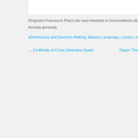
Ringrazio Francesco Placci per aver mostrato le inconsistenze dell
formula generale.
eDemocracy and Decision Making
,
Italiano
,
Language
,
Lesson
,
o
←
Certificato al Corso Diventare Quant
Paper: The